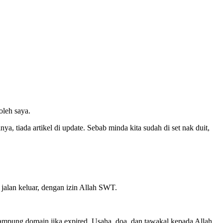
oleh saya.
ya, tiada artikel di update. Sebab minda kita sudah di set nak duit,
 jalan keluar, dengan izin Allah SWT.
nampung domain jika expired. Usaha, doa, dan tawakal kepada Allah.