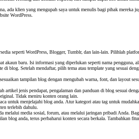
ana, ada klien yang mengupah saya untuk menulis bagi pihak mereka juga
bsite WordPress.
sedia seperti WordPress, Blogger, Tumblr, dan lain-lain. Pilihlah plat
t akaun baru. Isi informasi yang diperlukan seperti nama pengguna, al
e di blog. Setelah mendaftar, pilih tema atau template yang sesuai de
e, sesuaikan tampilan blog dengan mengubah warna, font, dan layout se
h artikel jenis pendapat, pengalaman dan panduan di blog sesuai deng
riginal. Tidak meniru konten orang lain.
a untuk menjelajahi blog anda. Atur kategori atau tag untuk mudahka
en terlebih dahulu.
 melalui media sosial, forum, atau melalui jaringan pribadi Anda. Ba
an blog anda, terus perbaharui konten secara berkala. Tambahkan fitu