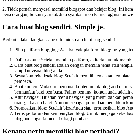
2. Tidak pernah menyesal memiliki blogspot dan belajar blog. Ini ker
perseorangan, bukan syarikat. Jika syarikat, mereka menggunakan we
Cara buat blog sendiri. Simple je.
Berikut adalah langkah-langkah untuk cara buat blog sendiri:
Pilih platform blogging: Ada banyak platform blogging yang ter
Daftar akaun: Setelah memilih platform, daftarlah untuk membua
Cara buat blog sendiri adalah dengan memilih tema atau templat
tampilan visual blog anda.
Sesuaikan reka letak blog: Setelah memilih tema atau templat
pembaca.
Buat konten: Mulakan membuat konten untuk blog anda. Tulisla
bermanfaat bagi pembaca. Paling penting, konten anda adalah o
Atur navigasi: Buatlah menu navigasi yang memudahkan pembac
orang, jika ada bajet. Namun, sebagai permulaan penuhkan kont
Promosikan blog: Setelah blog Anda siap, promosikan blog Anda
Terus perbarui dan kembangkan blog: Untuk menjaga keberhasil
blog anda agar ia menarik bagi pembaca.
Kenapa perlu memiliki blog peribadi?