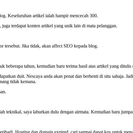
blog. Keseluruhan artikel ialah hampir mencecah 300.
ga terdapat konten artikel yang unik lain di mata pelanggan.
rror tersebut. Jika tidak, akan affect SEO kepada blog.
k beberapa tahun, kemudian baru terima hasil atas artikel yang ditulis 
apatkan duit. Nescaya anda akan penat dan berhenti di situ sahaja. Jadin
emang tidak kemana.
san.
alah teknikal, saya laburkan dulu dengan airmata. Kemudian baru jumpa
peribadi. Hosting dan domain expired, cari sampai dapat kos untuk me