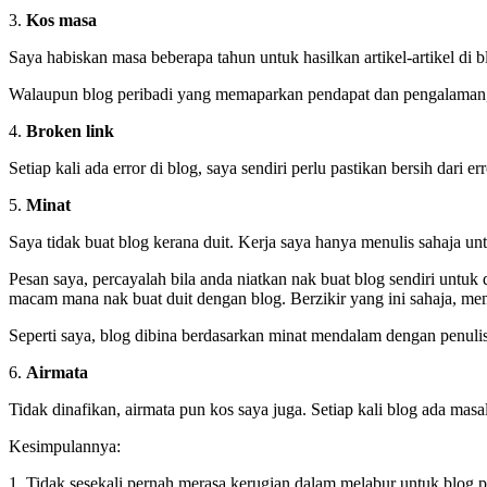
3.
Kos masa
Saya habiskan masa beberapa tahun untuk hasilkan artikel-artikel di 
Walaupun blog peribadi yang memaparkan pendapat dan pengalaman, ju
4.
Broken link
Setiap kali ada error di blog, saya sendiri perlu pastikan bersih dari e
5.
Minat
Saya tidak buat blog kerana duit. Kerja saya hanya menulis sahaja untu
Pesan saya, percayalah bila anda niatkan nak buat blog sendiri untuk d
macam mana nak buat duit dengan blog. Berzikir yang ini sahaja, m
Seperti saya, blog dibina berdasarkan minat mendalam dengan penuli
6.
Airmata
Tidak dinafikan, airmata pun kos saya juga. Setiap kali blog ada mas
Kesimpulannya:
1. Tidak sesekali pernah merasa kerugian dalam melabur untuk blog 