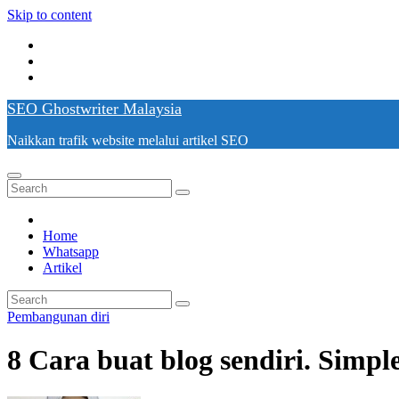
Skip to content
SEO Ghostwriter Malaysia
Naikkan trafik website melalui artikel SEO
Home
Whatsapp
Artikel
Pembangunan diri
8 Cara buat blog sendiri. Simpl