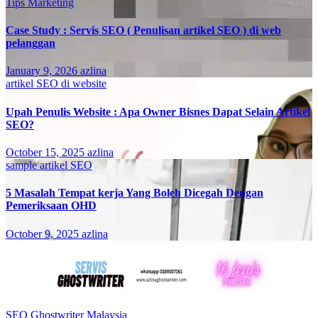
Tips Marketing
Case Study : Servis SEO ( Penulisan artikel SEO ) di web
pelanggan
January 9, 2026
azlina
artikel SEO di website
Upah Penulis Website : Apa Owner Bisnes Dapat Selain Artikel
SEO?
October 15, 2025
azlina
sample artikel SEO
5 Masalah Tempat kerja Yang Boleh Dicegah Dengan
Pemeriksaan OHD
October 9, 2025
azlina
SEO Ghostwriter Malaysia