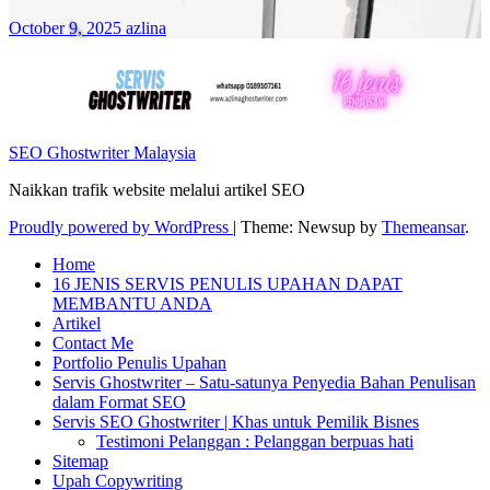
October 9, 2025
azlina
SEO Ghostwriter Malaysia
Naikkan trafik website melalui artikel SEO
Proudly powered by WordPress
|
Theme: Newsup by
Themeansar
.
Home
16 JENIS SERVIS PENULIS UPAHAN DAPAT
MEMBANTU ANDA
Artikel
Contact Me
Portfolio Penulis Upahan
Servis Ghostwriter – Satu-satunya Penyedia Bahan Penulisan
dalam Format SEO
Servis SEO Ghostwriter | Khas untuk Pemilik Bisnes
Testimoni Pelanggan : Pelanggan berpuas hati
Sitemap
Upah Copywriting