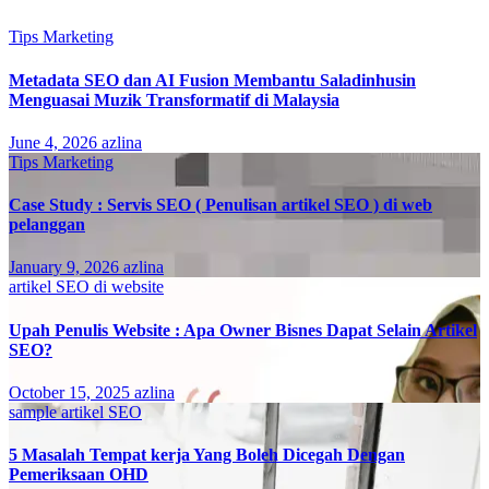
Tips Marketing
Metadata SEO dan AI Fusion Membantu Saladinhusin
Menguasai Muzik Transformatif di Malaysia
June 4, 2026
azlina
Tips Marketing
Case Study : Servis SEO ( Penulisan artikel SEO ) di web
pelanggan
January 9, 2026
azlina
artikel SEO di website
Upah Penulis Website : Apa Owner Bisnes Dapat Selain Artikel
SEO?
October 15, 2025
azlina
sample artikel SEO
5 Masalah Tempat kerja Yang Boleh Dicegah Dengan
Pemeriksaan OHD