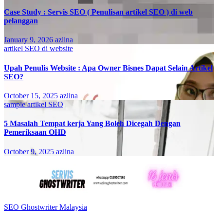
Case Study : Servis SEO ( Penulisan artikel SEO ) di web
pelanggan
January 9, 2026
azlina
artikel SEO di website
Upah Penulis Website : Apa Owner Bisnes Dapat Selain Artikel
SEO?
October 15, 2025
azlina
sample artikel SEO
5 Masalah Tempat kerja Yang Boleh Dicegah Dengan
Pemeriksaan OHD
October 9, 2025
azlina
SEO Ghostwriter Malaysia