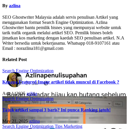
By
azlina
SEO Ghostwriter Malaysia adalah servis penulisan Artikel yang
menggunakan format Search Engine Optimization. Azlina
Ghostwriter bantu pemilik bisnes yang mempunyai website untuk
tarik trafik organik melalui artikel SEO. Pemilik bisnes boleh
jimatkan kos marketing dengan kaedah SEO penulisan artikel. N.A
Writer bersedia untuk bekerjasama. Whatsapp 018-9107161 atau
Email : norazlina181@gmail.com
Related Post
Search Engine Optimization
Kenapa Featured Image artikel tidak muncul di Facebook ?
Aug 1, 2025
azlina
Search Engine Optimization
Tajuk artikel sampai 3 baris? Ini punca Ranking jatuh!
May 21, 2025
azlina
Search Engine Optimization
Tips Marketing