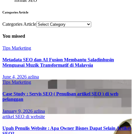
format SEO"
Categories Article
Categories Article
You missed
Tips Marketing
Metadata SEO dan AI Fusion Membantu Saladinhusin
Menguasai Muzik Transformatif di Malaysia
June 4, 2026
azlina
Tips Marketing
Case Study : Servis SEO ( Penulisan artikel SEO ) di web
pelanggan
January 9, 2026
azlina
artikel SEO di website
Upah Penulis Website : Apa Owner Bisnes Dapat Selain Artikel
SEO?