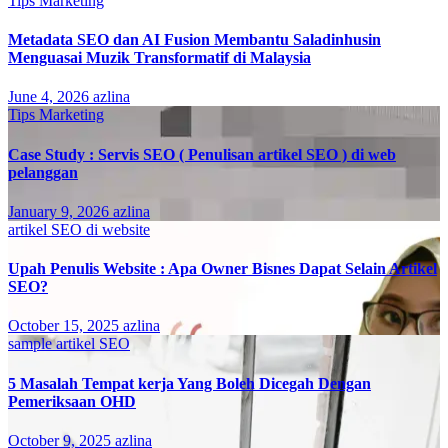
Tips Marketing
Metadata SEO dan AI Fusion Membantu Saladinhusin
Menguasai Muzik Transformatif di Malaysia
June 4, 2026
azlina
Tips Marketing
Case Study : Servis SEO ( Penulisan artikel SEO ) di web
pelanggan
January 9, 2026
azlina
artikel SEO di website
Upah Penulis Website : Apa Owner Bisnes Dapat Selain Artikel
SEO?
October 15, 2025
azlina
sample artikel SEO
5 Masalah Tempat kerja Yang Boleh Dicegah Dengan
Pemeriksaan OHD
October 9, 2025
azlina