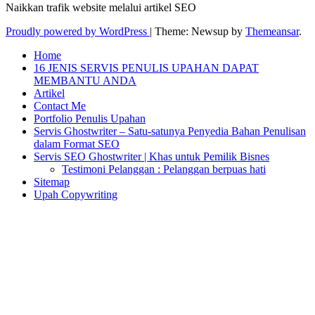
Naikkan trafik website melalui artikel SEO
Proudly powered by WordPress
|
Theme: Newsup by
Themeansar
.
Home
16 JENIS SERVIS PENULIS UPAHAN DAPAT
MEMBANTU ANDA
Artikel
Contact Me
Portfolio Penulis Upahan
Servis Ghostwriter – Satu-satunya Penyedia Bahan Penulisan
dalam Format SEO
Servis SEO Ghostwriter | Khas untuk Pemilik Bisnes
Testimoni Pelanggan : Pelanggan berpuas hati
Sitemap
Upah Copywriting