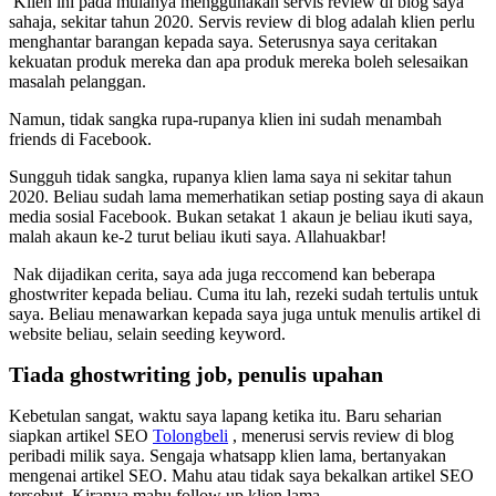
Klien ini pada mulanya menggunakan servis review di blog saya
sahaja, sekitar tahun 2020. Servis review di blog adalah klien perlu
menghantar barangan kepada saya. Seterusnya saya ceritakan
kekuatan produk mereka dan apa produk mereka boleh selesaikan
masalah pelanggan.
Namun, tidak sangka rupa-rupanya klien ini sudah menambah
friends di Facebook.
Sungguh tidak sangka, rupanya klien lama saya ni sekitar tahun
2020. Beliau sudah lama memerhatikan setiap posting saya di akaun
media sosial Facebook. Bukan setakat 1 akaun je beliau ikuti saya,
malah akaun ke-2 turut beliau ikuti saya. Allahuakbar!
Nak dijadikan cerita, saya ada juga reccomend kan beberapa
ghostwriter kepada beliau. Cuma itu lah, rezeki sudah tertulis untuk
saya. Beliau menawarkan kepada saya juga untuk menulis artikel di
website beliau, selain seeding keyword.
Tiada ghostwriting job, penulis upahan
Kebetulan sangat, waktu saya lapang ketika itu. Baru seharian
siapkan artikel SEO
Tolongbeli
, menerusi servis review di blog
peribadi milik saya. Sengaja whatsapp klien lama, bertanyakan
mengenai artikel SEO. Mahu atau tidak saya bekalkan artikel SEO
tersebut. Kiranya mahu follow up klien lama.