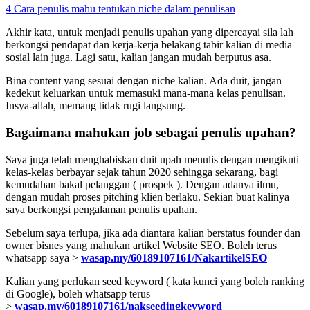
4 Cara penulis mahu tentukan niche dalam penulisan
Akhir kata, untuk menjadi penulis upahan yang dipercayai sila lah
berkongsi pendapat dan kerja-kerja belakang tabir kalian di media
sosial lain juga. Lagi satu, kalian jangan mudah berputus asa.
Bina content yang sesuai dengan niche kalian. Ada duit, jangan
kedekut keluarkan untuk memasuki mana-mana kelas penulisan.
Insya-allah, memang tidak rugi langsung.
Bagaimana mahukan job sebagai penulis upahan?
Saya juga telah menghabiskan duit upah menulis dengan mengikuti
kelas-kelas berbayar sejak tahun 2020 sehingga sekarang, bagi
kemudahan bakal pelanggan ( prospek ). Dengan adanya ilmu,
dengan mudah proses pitching klien berlaku. Sekian buat kalinya
saya berkongsi pengalaman penulis upahan.
Sebelum saya terlupa, jika ada diantara kalian berstatus founder dan
owner bisnes yang mahukan artikel Website SEO. Boleh terus
whatsapp saya >
wasap.my/60189107161/NakartikelSEO
Kalian yang perlukan seed keyword ( kata kunci yang boleh ranking
di Google), boleh whatsapp terus
>
wasap.my/60189107161/nakseedingkeyword