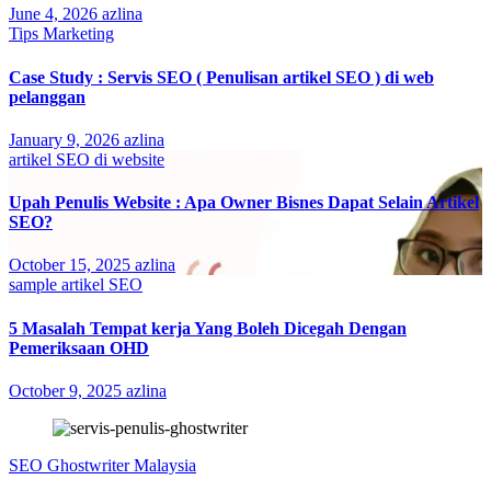
June 4, 2026
azlina
Tips Marketing
Case Study : Servis SEO ( Penulisan artikel SEO ) di web
pelanggan
January 9, 2026
azlina
artikel SEO di website
Upah Penulis Website : Apa Owner Bisnes Dapat Selain Artikel
SEO?
October 15, 2025
azlina
sample artikel SEO
5 Masalah Tempat kerja Yang Boleh Dicegah Dengan
Pemeriksaan OHD
October 9, 2025
azlina
SEO Ghostwriter Malaysia