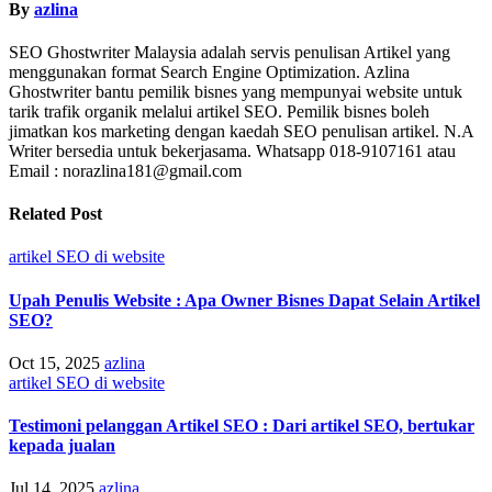
By
azlina
SEO Ghostwriter Malaysia adalah servis penulisan Artikel yang
menggunakan format Search Engine Optimization. Azlina
Ghostwriter bantu pemilik bisnes yang mempunyai website untuk
tarik trafik organik melalui artikel SEO. Pemilik bisnes boleh
jimatkan kos marketing dengan kaedah SEO penulisan artikel. N.A
Writer bersedia untuk bekerjasama. Whatsapp 018-9107161 atau
Email : norazlina181@gmail.com
Related Post
artikel SEO di website
Upah Penulis Website : Apa Owner Bisnes Dapat Selain Artikel
SEO?
Oct 15, 2025
azlina
artikel SEO di website
Testimoni pelanggan Artikel SEO : Dari artikel SEO, bertukar
kepada jualan
Jul 14, 2025
azlina