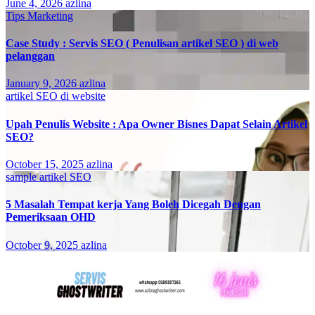
June 4, 2026
azlina
Tips Marketing
Case Study : Servis SEO ( Penulisan artikel SEO ) di web
pelanggan
January 9, 2026
azlina
artikel SEO di website
Upah Penulis Website : Apa Owner Bisnes Dapat Selain Artikel
SEO?
October 15, 2025
azlina
sample artikel SEO
5 Masalah Tempat kerja Yang Boleh Dicegah Dengan
Pemeriksaan OHD
October 9, 2025
azlina