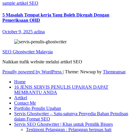
sample artikel SEO
5 Masalah Tempat kerja Yang Boleh Dicegah Dengan
Pemeriksaan OHD
October 9, 2025
azlina
SEO Ghostwriter Malaysia
Naikkan trafik website melalui artikel SEO
Proudly powered by WordPress
|
Theme: Newsup by
Themeansar
.
Home
16 JENIS SERVIS PENULIS UPAHAN DAPAT
MEMBANTU ANDA
Artikel
Contact Me
Portfolio Penulis Upahan
Servis Ghostwriter – Satu-satunya Penyedia Bahan Penulisan
dalam Format SEO
Servis SEO Ghostwriter | Khas untuk Pemilik Bisnes
Testimoni Pelanggan : Pelanggan berpuas hati