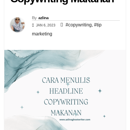
By
azlina
#copywriting
,
#tip
JAN 6, 2023
marketing