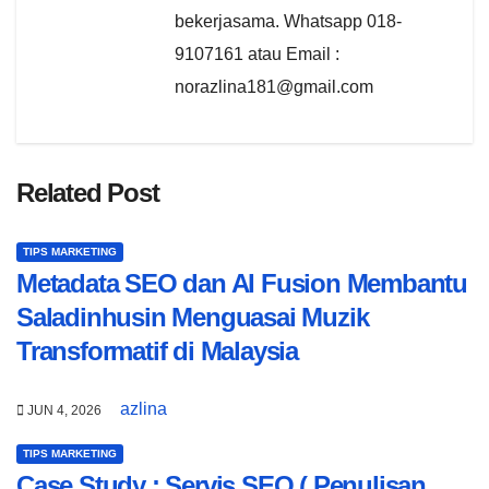
bekerjasama. Whatsapp 018-
9107161 atau Email :
norazlina181@gmail.com
Related Post
TIPS MARKETING
Metadata SEO dan AI Fusion Membantu
Saladinhusin Menguasai Muzik
Transformatif di Malaysia
azlina
JUN 4, 2026
TIPS MARKETING
Case Study : Servis SEO ( Penulisan