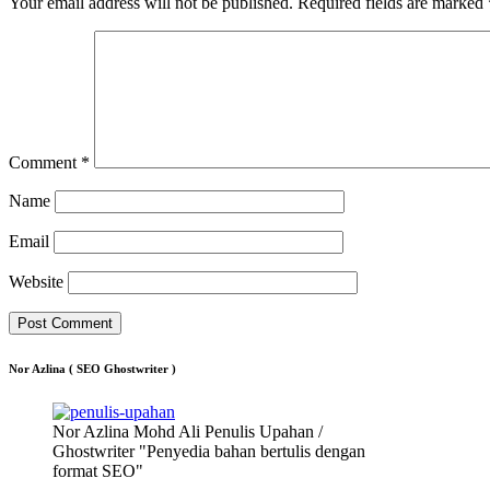
Your email address will not be published.
Required fields are marked
Comment
*
Name
Email
Website
Nor Azlina ( SEO Ghostwriter )
Nor Azlina Mohd Ali Penulis Upahan /
Ghostwriter "Penyedia bahan bertulis dengan
format SEO"