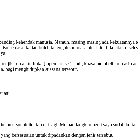
erbanding kehendak manusia. Namun, masing-masing ada kekuatannya ter
n isu semasa, kalian boleh ketengahkan masalah . Iaitu bila tidak disele
nya.
ajlis rumah terbuka ( open house ). Jadi, kuasa membeli itu masih ad
n, bagi menghidupkan suasana tersebut.
suatu.
kain lama sudah tidak muat lagi. Memandangkan berat saya sudah bert
 yang bersesuaian untuk dipadankan dengan jenis tersebut.