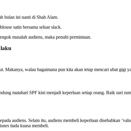
h bulan ini nanti di Shah Alam.
louse satin bersama seluar slack.
 Tengok masalah audiens, maka penuhi permintaan.
 laku
ut. Makanya, walau bagaimana pun kita akan tetap mencari ubat gigi y
ung matahari SPF kini menjadi keperluan setiap orang. Baik suri rumah
epada audiens. Selain itu, audiens membeli keperluan disebabkan ‘val
bisnes tiada kuasa membeli.