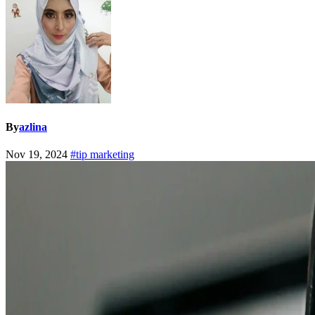
By
azlina
Nov 19, 2024
#tip marketing