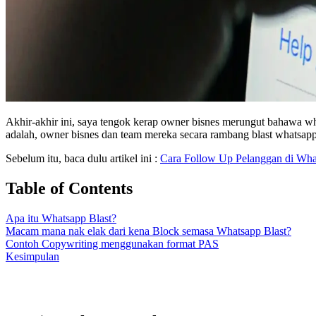
Akhir-akhir ini, saya tengok kerap owner bisnes merungut bahawa wh
adalah, owner bisnes dan team mereka secara rambang blast whatsap
Sebelum itu, baca dulu artikel ini :
Cara Follow Up Pelanggan di Wha
Table of Contents
Apa itu Whatsapp Blast?
Macam mana nak elak dari kena Block semasa Whatsapp Blast?
Contoh Copywriting menggunakan format PAS
Kesimpulan