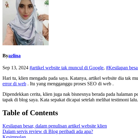
By
azlina
Sep 13, 2024
#artikel website tak muncul di Google
,
#Kesilapan besa
Hari tu, klien mengadu pada saya. Katanya, artikel website dia tak m
error di web
. Itu yang mengganggu proses SEO di web .
Dipendekkan cerita, klien juga nak bisnesnya berada pada halaman pe
tapak di blog saya. Kata sepakat dicapai setelah melihat testimoni la
Table of Contents
Kesilapan besar, dalam penulisan artikel website klien
Dalam servis review di Blog peribadi ada apa?
Kesimpulan