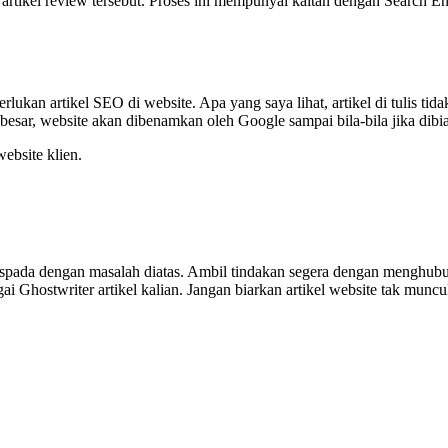
m artikel review tersebut. Proses ini mempunyai kaitan dengan Search E
perlukan artikel SEO di website. Apa yang saya lihat, artikel di tulis
sar, website akan dibenamkan oleh Google sampai bila-bila jika dibia
website klien.
aspada dengan masalah diatas. Ambil tindakan segera dengan menghubun
gai Ghostwriter artikel kalian. Jangan biarkan artikel website tak muncu