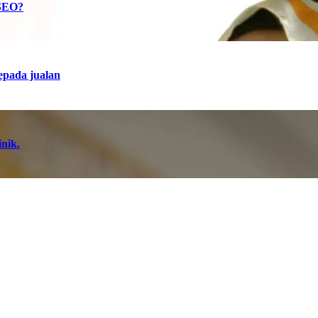
 SEO?
epada jualan
nik.