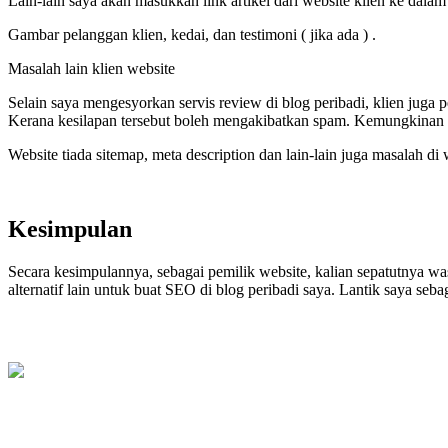
Lain-lain saya akan masukkan link artikel dari website klien ke dala
Gambar pelanggan klien, kedai, dan testimoni ( jika ada ) .
Masalah lain klien website
Selain saya mengesyorkan servis review di blog peribadi, klien juga 
Kerana kesilapan tersebut boleh mengakibatkan spam. Kemungkinan be
Website tiada sitemap, meta description dan lain-lain juga masalah di 
Kesimpulan
Secara kesimpulannya, sebagai pemilik website, kalian sepatutnya w
alternatif lain untuk buat SEO di blog peribadi saya. Lantik saya seba
Nor Azlina Ghostwriter
Online
Perlukan servis penulisan? tekan whatsapp sekarang