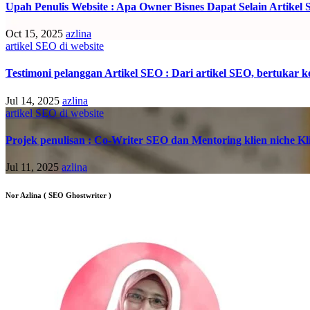
Upah Penulis Website : Apa Owner Bisnes Dapat Selain Artikel
Oct 15, 2025
azlina
artikel SEO di website
Testimoni pelanggan Artikel SEO : Dari artikel SEO, bertukar k
Jul 14, 2025
azlina
artikel SEO di website
Projek penulisan : Co-Writer SEO dan Mentoring klien niche Kli
Jul 11, 2025
azlina
Nor Azlina ( SEO Ghostwriter )