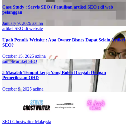
Case Study : Servis SEO ( Penulisan artikel SEO ) di web
pelanggan
January 9, 2026
azlina
artikel SEO di website
Upah Penulis Website : Apa Owner Bisnes Dapat Selain Artikel
SEO?
October 15, 2025
azlina
sample artikel SEO
5 Masalah Tempat kerja Yang Boleh Dicegah Dengan
Pemeriksaan OHD
October 9, 2025
azlina
SEO Ghostwriter Malaysia